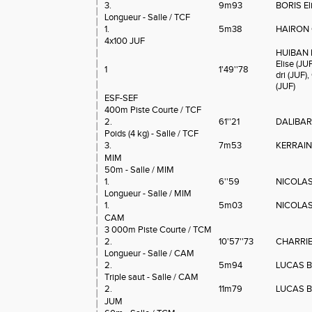
3.
9m93
BORIS El
Longueur - Salle / TCF
1.
5m38
HAIRON C
4x100 JUF
HUIBAN I
Elise (J
1
1'49''78
dri (JUF
(JUF)
ESF-SEF
400m Piste Courte / TCF
2.
61''21
DALIBAR
Poids (4 kg) - Salle / TCF
3.
7m53
KERRAIN
MIM
50m - Salle / MIM
1.
6''59
NICOLAS
Longueur - Salle / MIM
1.
5m03
NICOLAS
CAM
3 000m Piste Courte / TCM
2.
10'57''73
CHARRIE
Longueur - Salle / CAM
2.
5m94
LUCAS Ba
Triple saut - Salle / CAM
2.
11m79
LUCAS Ba
JUM