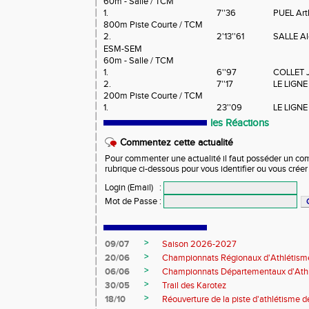
60m - Salle / TCM
1.
7''36
PUEL Art
800m Piste Courte / TCM
2.
2'13''61
SALLE Al
ESM-SEM
60m - Salle / TCM
1.
6''97
COLLET J
2.
7''17
LE LIGNE 
200m Piste Courte / TCM
1.
23''09
LE LIGNE
les Réactions
Commentez cette actualité
Pour commenter une actualité il faut posséder un compt
rubrique ci-dessous pour vous identifier ou vous crée
Login (Email)
:
Mot de Passe
:
>
09/07
Saison 2026-2027
>
20/06
Championnats Régionaux d'Athlétism
>
06/06
Championnats Départementaux d'Ath
>
30/05
Trail des Karotez
>
18/10
Réouverture de la piste d'athlétisme 