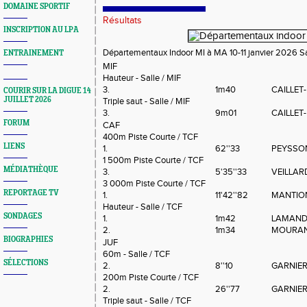
DOMAINE SPORTIF
Résultats
INSCRIPTION AU LPA
Départementaux Indoor MI à MA 10-11 janvier 2026 S
ENTRAINEMENT
MIF
Hauteur - Salle / MIF
3.
1m40
CAILLET
COURIR SUR LA DIGUE 14
JUILLET 2026
Triple saut - Salle / MIF
3.
9m01
CAILLET
FORUM
CAF
400m Piste Courte / TCF
LIENS
1.
62''33
PEYSSO
1 500m Piste Courte / TCF
MÉDIATHÈQUE
3.
5'35''33
VEILLAR
3 000m Piste Courte / TCF
REPORTAGE TV
1.
11'42''82
MANTION
Hauteur - Salle / TCF
SONDAGES
1.
1m42
LAMAND
2.
1m34
MOURAN
BIOGRAPHIES
JUF
60m - Salle / TCF
SÉLECTIONS
2.
8''10
GARNIER
200m Piste Courte / TCF
2.
26''77
GARNIER
Triple saut - Salle / TCF