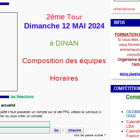
d'Athlétisme.
2ème
Tour
INFOS
Dimanche 12 MAI 2024
FORMATION 
Si vous êtes
à DINAN
vous former
entraineurs
consulte
Composition des équipes
Organisme d
l'At
REGLEMENT
Horaires
COMPÉTITION
Compé
les Réactions
actualité
ité il faut posséder un compte sur le site FFA, utilisez la rubrique ci-
CALENDRI
fier ou vous créer un compte.
CDA22
Calendr
LBA
|
Calendr
mot de passe oublié ?
France