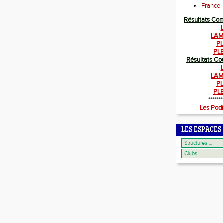
France
Résultats Co
LAM
PL
PL
Résultats Co
LAM
PL
PL
*******
Les Pod
LES ESPACES