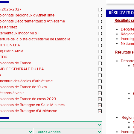
n 2026-2027
RÉSULTATS C
ionnats Régionaux d'Athlétisme
Résultats s
ionnats Départementaux d'Athlétisme
des Karotez
Départ
tementaux indoor Mi & +
Région
Interré
rture de la piste d'athlétisme de Lamballe
Nation
IPTION LPA
g Plérin Athlé
Résultats s
 TDK
Départ
ionnats de France
MBLEE GENERALE DU LPA
s
encontre des écoles d'athlétisme
ionnats de France de 10 km
itions à venir
ionnats de France de cross 2023
ionnats de Bretagne en Salle Minimes
ionnats de Bretagne d'Athlétisme
Région
Interré