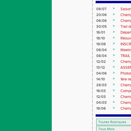
>
09/07
Saiso
>
20/06
Champ
>
06/06
Champ
>
30/05
Trail 
>
16/01
Dépar
>
18/10
Réouve
>
19/08
INSCR
>
08/04
Meetin
>
08/04
TRAIL
>
12/02
Champ
>
13/12
ASSE
>
04/06
Photo
>
14/10
1ère r
>
26/03
Champ
>
16/03
Compét
>
12/03
Champ
>
04/03
Champ
>
18/06
Champ