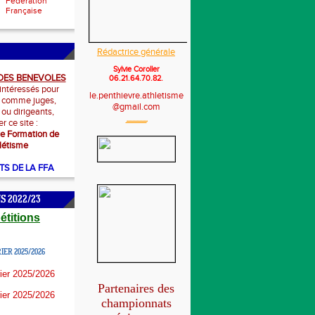
Fédération
Française
Rédactrice générale
Sylvie Coroller
DES BENEVOLES
06.21.64.70.82.
 intéressés pour
le.penthievre.athletisme
 comme juges,
@gmail.com
 ou dirigeants,
r ce site :
***************
e Formation de
hlétisme
S DE LA FFA
S 2022/23
titions
ER 2025/2026
ier 2025/2026
Partenaires des
ier 2025/2026
championnats