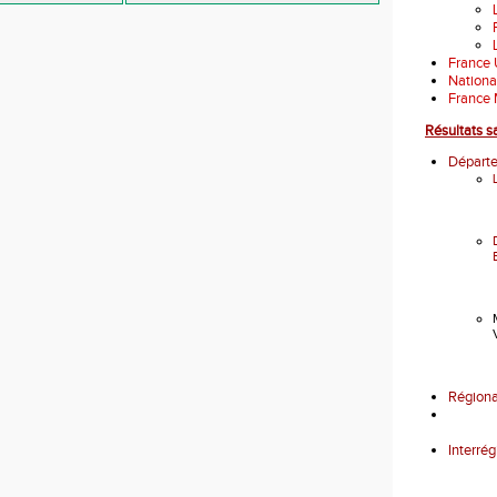
France 
Nationa
France 
Résultats s
Départ
Région
Interré