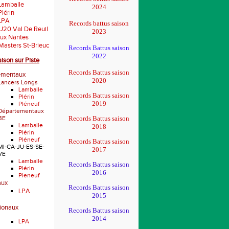
Lamballe
2024
Plérin
LPA
Records battus saison
U20 Val De Reuil
2023
ux Nantes
Masters St-Brieuc
Records Battus saison
2022
aison sur Piste
Records Battus saison
ementaux
2020
Lancers Longs
Lamballe
Records Battus saison
Plérin
2019
Pléneuf
Départementaux
BE
Records Battus saison
Lamballe
2018
Plérin
Pléneuf
Records Battus saison
MI-CA-JU-ES-SE-
2017
VE
Lamballe
Records Battus saison
Plérin
2016
Pleneuf
aux
Records Battus saison
LPA
2015
gionaux
Records Battus saison
2014
LPA