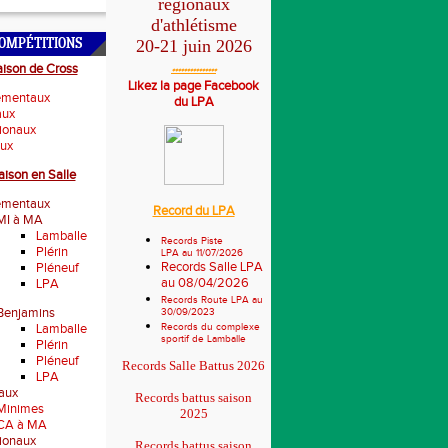
régionaux
d'athlétisme
20-21 juin 2026
OMPÉTITIONS
aison de Cross
***************
Likez la page Facebook
ementaux
du LPA
aux
gionaux
aux
aison en Salle
ementaux
Record du LPA
MI à MA
Lamballe
Records Piste
Plérin
LPA au 11/07/2026
Records Salle LPA
Pléneuf
au 08/04/2026
LPA
Records Route LPA au
Benjamins
30/09/2023
Lamballe
Records du complexe
sportif de Lamballe
Plérin
Pléneuf
Records Salle Battus 2026
LPA
aux
Records battus saison
Minimes
2025
CA à MA
gionaux
Records battus saison