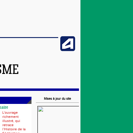
SME
Mises à jour du site
naire
L'ouvrage
richement
illustré, qui
retrace
l’Histoire de la