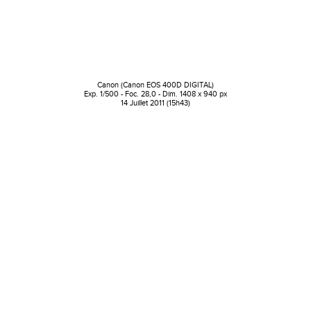
Canon (Canon EOS 400D DIGITAL)
Exp. 1/500 - Foc. 28,0 - Dim. 1408 x 940 px
14 Juillet 2011 (15h43)