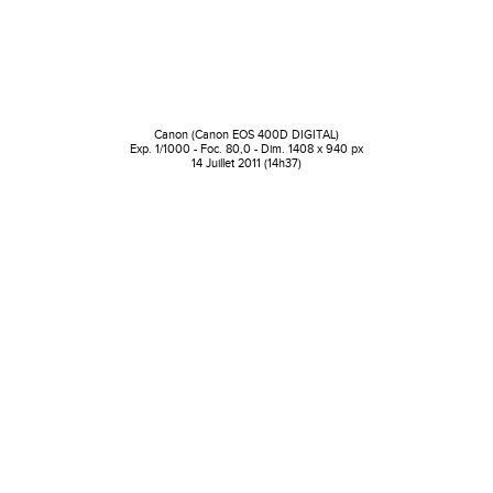
Canon (Canon EOS 400D DIGITAL)
Exp. 1/1000 - Foc. 80,0 - Dim. 1408 x 940 px
14 Juillet 2011 (14h37)