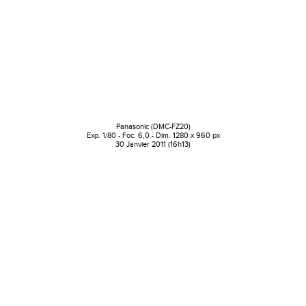
Panasonic (DMC-FZ20)
Exp. 1/80 - Foc. 6,0 - Dim. 1280 x 960 px
30 Janvier 2011 (16h13)